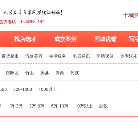
十堰
[
热线电话：15342682187
找店选址
成交案例
同城优铺
写
百货超市
汽修美容
生活服务
电器通讯
医药保健
休闲娱乐
郧阳区
竹山
房县
郧西
竹溪
500
500-1000
1000以上
万
1万-3万
3万-6万
6万-10万
10万以上
面议