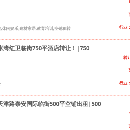
行业
,休闲娱乐,建材家居,教育培训,空铺租转
湾红卫临街750平酒店转让！|750
转
行业
食
津路泰安国际临街500平空铺出租|500