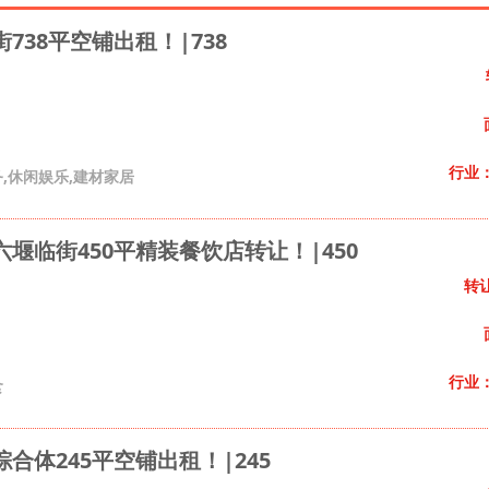
738平空铺出租！|738
行业
,休闲娱乐,建材家居
堰临街450平精装餐饮店转让！|450
转
行业
食
合体245平空铺出租！|245