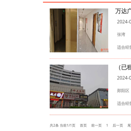
万达广
2024-
张湾
适合经营
（已租
2024-
郧阳区
适合经
共2条 当前1/1页
首页
前一页
1
后一页
尾