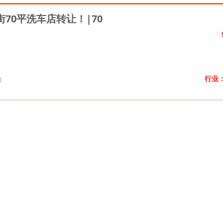
70平洗车店转让！|70
行业
容