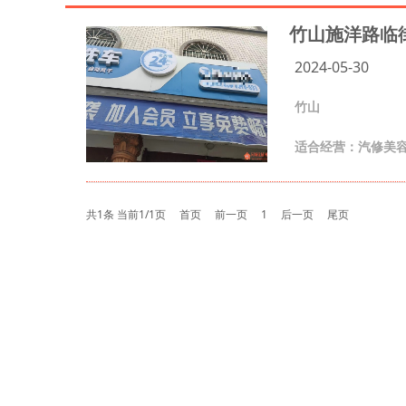
竹山施洋路临街
2024-05-30
竹山
适合经营：汽修美
共1条 当前1/1页
首页
前一页
1
后一页
尾页