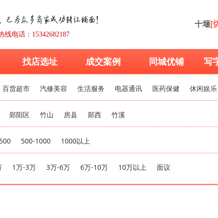
十堰
[
热线电话：15342682187
找店选址
成交案例
同城优铺
写
百货超市
汽修美容
生活服务
电器通讯
医药保健
休闲娱乐
郧阳区
竹山
房县
郧西
竹溪
500
500-1000
1000以上
万
1万-3万
3万-6万
6万-10万
10万以上
面议