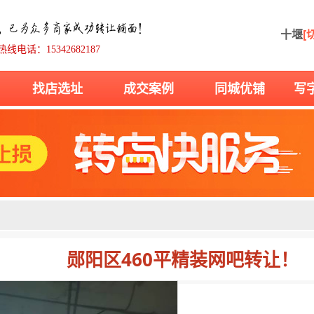
十堰
[
热线电话：15342682187
找店选址
成交案例
同城优铺
写
郧阳区460平精装网吧转让！