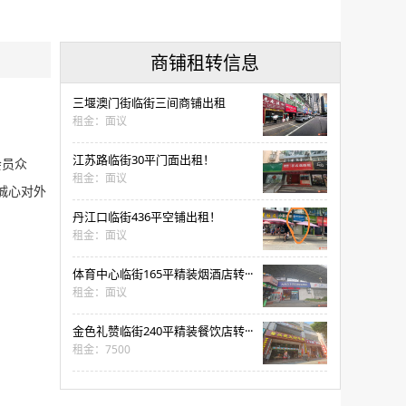
商铺租转信息
三堰澳门街临街三间商铺出租
租金：面议
江苏路临街30平门面出租！
会员众
租金：面议
诚心对外
丹江口临街436平空铺出租！
租金：面议
体育中心临街165平精装烟酒店转···
租金：面议
金色礼赞临街240平精装餐饮店转···
租金：7500