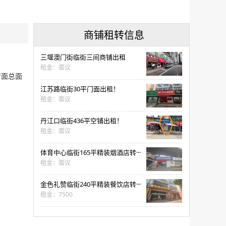
商铺租转信息
三堰澳门街临街三间商铺出租
租金：面议
店面总面
江苏路临街30平门面出租！
租金：面议
丹江口临街436平空铺出租！
租金：面议
体育中心临街165平精装烟酒店转···
租金：面议
金色礼赞临街240平精装餐饮店转···
租金：7500