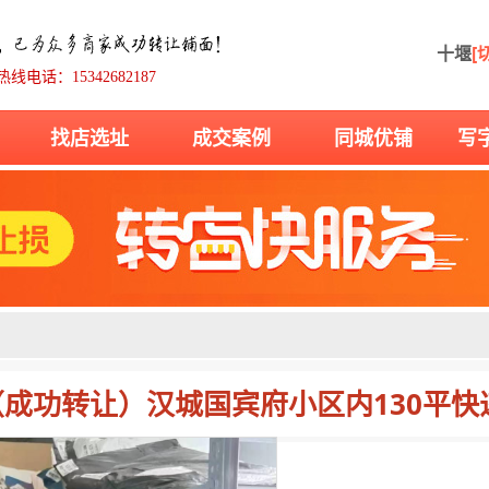
十堰
[
热线电话：15342682187
找店选址
成交案例
同城优铺
写
（成功转让）汉城国宾府小区内130平快