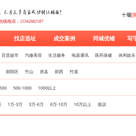
十堰
[
热线电话：15342682187
找店选址
成交案例
同城优铺
写
百货超市
汽修美容
生活服务
电器通讯
医药保健
休闲娱乐
郧阳区
竹山
房县
郧西
竹溪
500
500-1000
1000以上
万
1万-3万
3万-6万
6万-10万
10万以上
面议